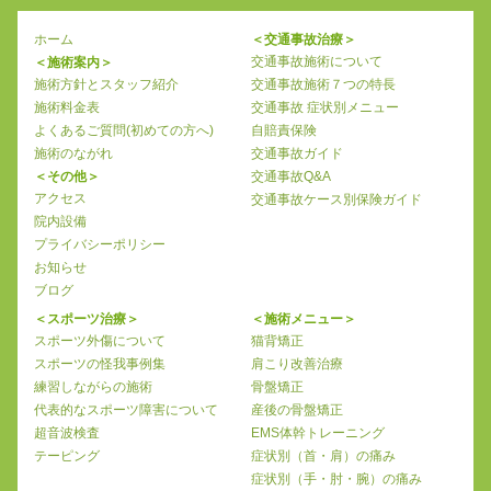
ホーム
＜交通事故治療＞
交通事故施術について
＜施術案内＞
施術方針とスタッフ紹介
交通事故施術７つの特長
施術料金表
交通事故 症状別メニュー
よくあるご質問(初めての方へ)
自賠責保険
施術のながれ
交通事故ガイド
＜その他＞
交通事故Q&A
アクセス
交通事故ケース別保険ガイド
院内設備
プライバシーポリシー
お知らせ
ブログ
＜スポーツ治療＞
＜施術メニュー＞
スポーツ外傷について
猫背矯正
スポーツの怪我事例集
肩こり改善治療
練習しながらの施術
骨盤矯正
代表的なスポーツ障害について
産後の骨盤矯正
超音波検査
EMS体幹トレーニング
テーピング
症状別（首・肩）の痛み
症状別（手・肘・腕）の痛み