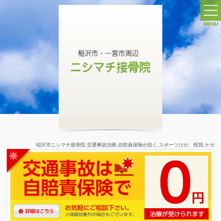
MENU
ホーム
交通事故治療 ∨
交通事故施術について
交通事故施術 ７つの特長
交通事故
症状別メニュー
自賠責保険
稲沢市ニシマチ接骨院,交通事故治療,自賠責保険が効く,スポーツけが、怪我,ケガ
交通事故ガイド
交通事故Q&A
交通事故ケース別保険ガイド