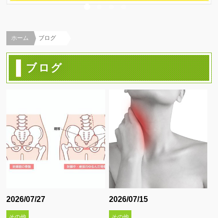
スポーツ治療 ∨
スポーツ外傷ついて
ホーム
ブログ
スポーツの怪我事例集
練習しながらの施術
ブログ
代表的なスポーツ障害について
超音波検査
テーピング
施術メニュー ∨
猫背矯正
肩こり改善治療
2026/07/27
2026/07/15
骨盤矯正
その他
その他