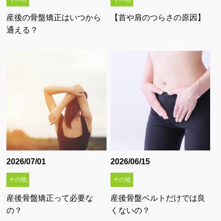
産後の骨盤矯正
産後の骨盤矯正はいつから
【首や肩のつらさの原因】
EMS体幹トレーニング
通える？
症状別
（首・肩）の痛み
症状別
（手・肘・腕）の痛み
症状別
（腰・股関節）の痛み
症状別
（膝・足）の痛み
2026/07/01
2026/06/15
施術案内 ∨
その他
その他
施術方針とスタッフ紹介
産後骨盤矯正って必要な
産後骨盤ベルトだけでは良
施術料金表
の？
くないの？