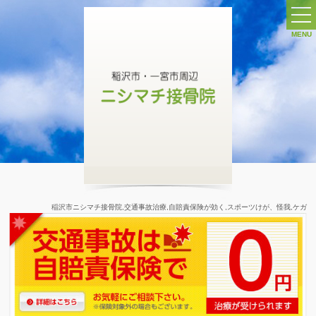
MENU
ホーム
交通事故治療 ∨
交通事故施術について
施術の特長
交通事故 症状別
自賠責保険
稲沢市ニシマチ接骨院,交通事故治療,自賠責保険が効く,スポーツけが、怪我,ケガ
交通事故ガイド
交通事故Q&A
交通事故ケース別保険ガイド
スポーツ治療 ∨