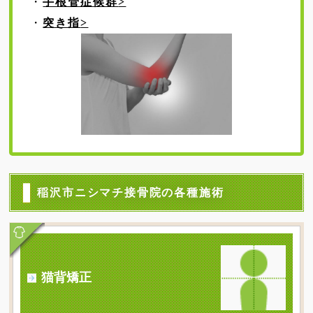
・
手根管症候群
>
EMS体幹トレーニング
・
突き指
>
症状別（首・肩）の痛み
症状別（手・肘・腕）の痛み
症状別（腰・股関節）の痛み
症状別（膝・足）の痛み
施術案内 ∨
施術方針とスタッフ紹介
稲沢市ニシマチ接骨院の各種施術
施術料金表
よくあるご質問(初めての方へ)
施術のながれ
猫背矯正
その他 ∨