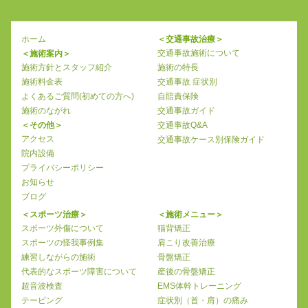
ホーム
＜交通事故治療＞
交通事故施術について
＜施術案内＞
施術方針とスタッフ紹介
施術の特長
施術料金表
交通事故 症状別
よくあるご質問(初めての方へ)
自賠責保険
施術のながれ
交通事故ガイド
＜その他＞
交通事故Q&A
アクセス
交通事故ケース別保険ガイド
院内設備
プライバシーポリシー
お知らせ
ブログ
＜スポーツ治療＞
＜施術メニュー＞
スポーツ外傷について
猫背矯正
スポーツの怪我事例集
肩こり改善治療
練習しながらの施術
骨盤矯正
代表的なスポーツ障害について
産後の骨盤矯正
超音波検査
EMS体幹トレーニング
テーピング
症状別（首・肩）の痛み