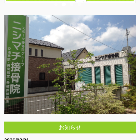
スポーツ外傷ついて
スポーツの怪我事例集
練習しながらの施術
代表的なスポーツ障害について
超音波検査
テーピング
施術メニュー ∨
猫背矯正
肩こり改善治療
骨盤矯正
お知らせ
産後の骨盤矯正