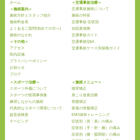
ホーム
＜交通事故治療＞
交通事故施術について
＜施術案内＞
施術方針とスタッフ紹介
施術の特長
施術料金表
交通事故 症状別
よくあるご質問(初めての方へ)
自賠責保険
施術のながれ
交通事故ガイド
＜その他＞
交通事故Q&A
アクセス
交通事故ケース別保険ガイド
院内設備
プライバシーポリシー
お知らせ
ブログ
＜スポーツ治療＞
＜施術メニュー＞
スポーツ外傷について
猫背矯正
スポーツの怪我事例集
肩こり改善治療
練習しながらの施術
骨盤矯正
代表的なスポーツ障害について
産後の骨盤矯正
超音波検査
EMS体幹トレーニング
テーピング
症状別（首・肩）の痛み
症状別（手・肘・腕）の痛み
症状別（腰・股関節）の痛み