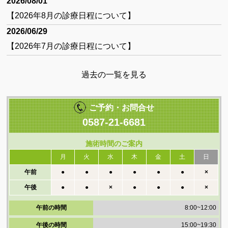
2026/08/01
EMS体幹トレーニング
【2026年8月の診療日程について】
2026/06/29
症状別（首・肩）の痛み
【2026年7月の診療日程について】
症状別（手・肘・腕）の痛み
過去の一覧を見る
症状別（腰・股関節）の痛み
症状別（膝・足）の痛み
ご予約・お問合せ
施術案内 ∨
0587-21-6681
施術方針とスタッフ紹介
施術時間のご案内
施術料金表
月
火
水
木
金
土
日
午前
●
●
●
●
●
●
×
よくあるご質問(初めての方へ)
午後
●
●
×
●
●
●
×
施術のながれ
午前の時間
8:00~12:00
その他 ∨
午後の時間
15:00~19:30