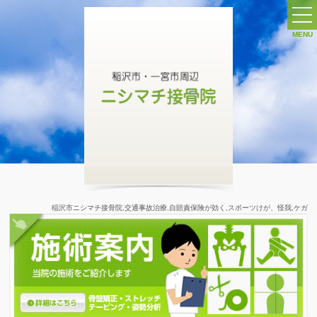
MENU
ホーム
交通事故治療 ∨
交通事故施術について
施術の特長
交通事故 症状別
自賠責保険
稲沢市ニシマチ接骨院,交通事故治療,自賠責保険が効く,スポーツけが、怪我,ケガ
交通事故ガイド
交通事故Q&A
交通事故ケース別保険ガイド
スポーツ治療 ∨