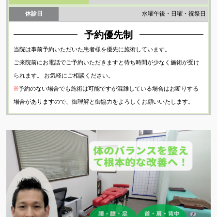
アクセス
休診日
水曜午後・日曜・祝祭日
院内設備
予約優先制
プライバシーポリシー
当院は事前予約いただいた患者様を優先に施術しています。
ご来院前にお電話でご予約いただきますと待ち時間が少なく施術が受け
お知らせ
られます。 お気軽にご相談ください。
ブログ
※
予約のない場合でも施術は可能ですが混雑している場合はお断りする
場合がありますので、御理解と御協力をよろしくお願いいたします。