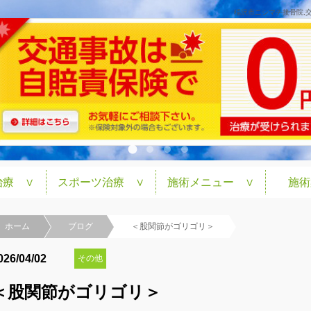
稲沢市ニシマチ接骨院,
治療 ∨
スポーツ治療 ∨
施術メニュー ∨
施術
ホーム
ブログ
＜股関節がゴリゴリ＞
026/04/02
その他
＜股関節がゴリゴリ＞