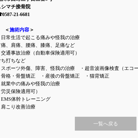
ニシマチ接骨院
☎
0587-21-6681
＜
施術内容
＞
・日常生活で起こる痛みや怪我の治療
首痛、肩痛、腰痛、膝痛、足痛など
・交通事故治療（自動車保険適用可）
むち打ちなど
・スポーツ外傷、障害、怪我の治療 ・超音波画像検査（エコ
・骨格・骨盤矯正 ・産後の骨盤矯正 ・猫背矯正
・就業中の痛みや怪我の治療
（労災保険適用可）
・
EMS
体幹トレーニング
・肩こり改善治療
一覧へ戻る