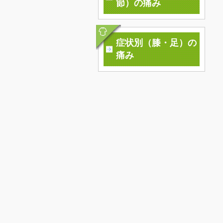
節）の痛み
症状別（膝・足）の
痛み