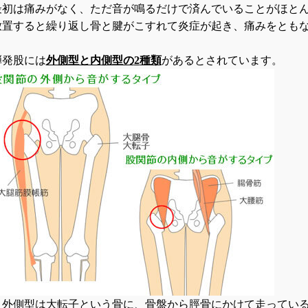
最初は痛みがなく、ただ音が鳴るだけで済んでいることがほと
放置すると繰り返し骨と腱がこすれて炎症が起き、痛みをとも
弾発股には
外側型と内側型の
2
種類
があるとされています。
・外側型は大転子という骨に、骨盤から脛骨にかけて走ってい