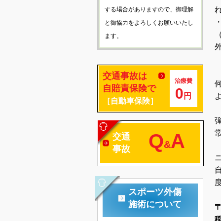
する場合がありますので、御理解
と御協力をよろしくお願いいたし
ます。
交通事故は
治療費
自賠責保険で
0
円
［自動車保険］
Q
A
交通
&
事故
スポーツ外傷
施術について