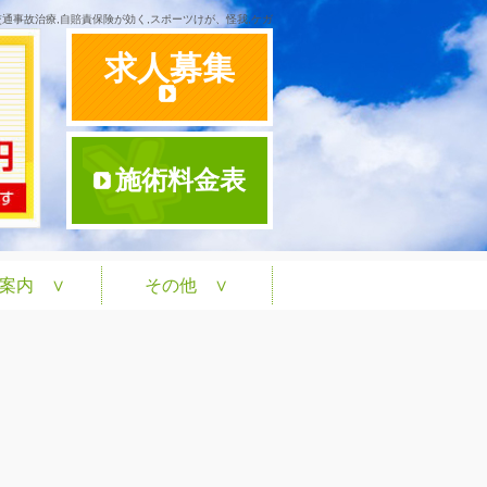
交通事故治療,自賠責保険が効く,スポーツけが、怪我,ケガ
求人募集
施術料金表
案内 ∨
その他 ∨