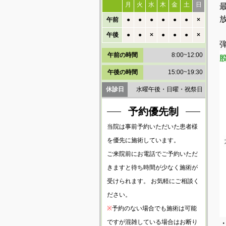
月
火
水
木
金
土
日
午前
●
●
●
●
●
●
×
午後
●
●
×
●
●
●
×
午前の時間
8:00~12:00
午後の時間
15:00~19:30
休診日
水曜午後・日曜・祝祭日
予約優先制
当院は事前予約いただいた患者様
を優先に施術しています。
ご来院前にお電話でご予約いただ
きますと待ち時間が少なく施術が
受けられます。 お気軽にご相談く
ださい。
※
予約のない場合でも施術は可能
ですが混雑している場合はお断り