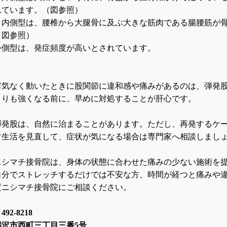
れています。（図参照）
・
内側型は、腰椎から大腿骨に及ぶ大きな筋肉である腸腰筋が
（図参照）
外側型は、発症頻度が高いとされています。
何気なく動いたときに股関節に違和感や痛みがあるのは、弾発
よりも強くなる前に、早めに対処することが肝心です。
弾発股は、自然に治まることがあります。ただし、再発するケ
常生活を見直して、症状が気になる場合は専門家へ相談しまし
ニシマチ接骨院は、身体の状態に合わせた痛みの少ない施術を
自分でストレッチするだけでは不安な方、時間が経つと痛みや
度ニシマチ接骨院にご相談ください。
〒
492-8218
稲沢市西町三丁目三番
5
号