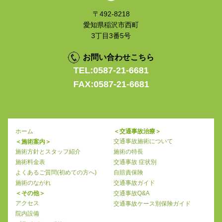
〒492-8218
愛知県稲沢市西町
3丁目3番5号
お問い合わせこちら
TEL:0587-21-6681
FAX:0587-21-6681
ホーム
＜交通事故治療＞
交通事故施術について
＜施術案内＞
施術方針とスタッフ紹介
施術の特長
施術料金表
交通事故 症状別
よくあるご質問(初めての方へ)
自賠責保険
施術のながれ
交通事故ガイド
＜その他＞
交通事故Q&A
アクセス
交通事故ケース別保険ガイド
院内設備