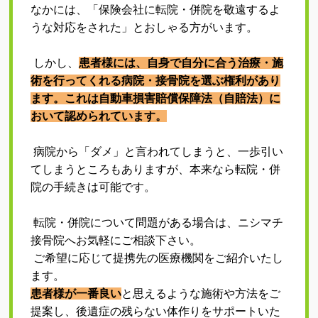
アクセス
なかには、「保険会社に転院・併院を敬遠するよ
うな対応をされた」とおしゃる方がいます。
院内設備
しかし、
患者様には、自身で自分に合う治療・施
プライバシーポリシー
術を行ってくれる病院・接骨院を選ぶ権利があり
ます。これは自動車損害賠償保障法（自賠法）に
お知らせ
おいて認められています。
ブログ
病院から「ダメ」と言われてしまうと、一歩引い
てしまうところもありますが、本来なら転院・併
院の手続きは可能です。
転院・併院について問題がある場合は、ニシマチ
接骨院へお気軽にご相談下さい。
ご希望に応じて提携先の医療機関をご紹介いたし
ます。
患者様が一番良い
と思えるような施術や方法をご
提案し、後遺症の残らない体作りをサポートいた