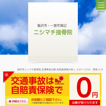
MENU
ホーム
交通事故治療 ∨
交通事故施術について
施術の特長
交通事故 症状別
自賠責保険
稲沢市ニシマチ接骨院,交通事故治療,自賠責保険が効く,スポーツけが、怪我,ケガ
交通事故ガイド
交通事故Q&A
交通事故ケース別保険ガイド
スポーツ治療 ∨