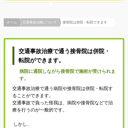
スポーツ外傷ついて
スポーツの怪我事例集
ホーム
交通事故治療について
接骨院は併院・転院できます
練習しながらの施術
代表的なスポーツ障害について
交通事故治療で通う接骨院は併院・
超音波検査
転院ができます。
テーピング
病院に通院しながら接骨院で施術が受けられま
施術メニュー ∨
す。
猫背矯正
交通事故治療で通う病院や接骨院は併院・転院す
ることができます。
肩こり改善治療
交通事故で負った怪我は、病院や接骨院などで治
療を行うのが一般的です。
骨盤矯正
産後の骨盤矯正
しかし、