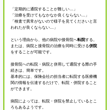
EMS体幹トレーニング
「定期的に通院することが難しい…」
「治療を受けてもなかなか良くならない…」
症状別（首・肩）の痛み
「検査で異常がないので様子を見てくださいと言
われたが良くならない…」
症状別（手・肘・腕）の痛み
症状別（腰・股関節）の痛み
という理由から、他の病院や接骨院へ
転院
する。
または、病院と接骨院の治療を同時に受ける
併院
症状別（膝・足）の痛み
をすることが可能です。
施術案内 ∨
接骨院への転院・病院と併用して通院する際の手
施術方針とスタッフ紹介
続きは、簡単です。
施術料金表
基本的には、保険会社の担当者に転院する医療機
関の情報を伝達するだけで、転院・併院すること
よくあるご質問(初めての方へ)
ができます。
施術のながれ
病院によっては、転院・併院を禁止しているとこ
その他 ∨
ろもあるようです。