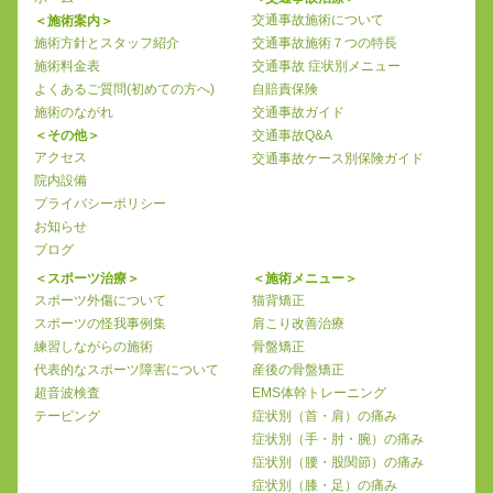
交通事故施術について
＜施術案内＞
施術方針とスタッフ紹介
交通事故施術７つの特長
施術料金表
交通事故 症状別メニュー
よくあるご質問(初めての方へ)
自賠責保険
施術のながれ
交通事故ガイド
＜その他＞
交通事故Q&A
アクセス
交通事故ケース別保険ガイド
院内設備
プライバシーポリシー
お知らせ
ブログ
＜スポーツ治療＞
＜施術メニュー＞
スポーツ外傷について
猫背矯正
スポーツの怪我事例集
肩こり改善治療
練習しながらの施術
骨盤矯正
代表的なスポーツ障害について
産後の骨盤矯正
超音波検査
EMS体幹トレーニング
テーピング
症状別（首・肩）の痛み
症状別（手・肘・腕）の痛み
症状別（腰・股関節）の痛み
症状別（膝・足）の痛み