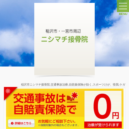
MENU
ホーム
交通事故治療 ∨
交通事故施術について
交通事故施術 ７つの特長
交通事故
症状別メニュー
自賠責保険
稲沢市ニシマチ接骨院,交通事故治療,自賠責保険が効く,スポーツけが、怪我,ケガ
交通事故ガイド
交通事故Q&A
交通事故ケース別保険ガイド