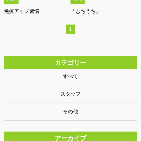
産後の骨盤矯正
免疫アップ習慣
「むちうち」
EMS体幹トレーニング
症状別
1
（首・肩）の痛み
症状別
（手・肘・腕）の痛み
カテゴリー
症状別
すべて
（腰・股関節）の痛み
症状別
スタッフ
（膝・足）の痛み
施術案内 ∨
その他
施術方針とスタッフ紹介
施術料金表
アーカイブ