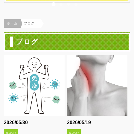
スポーツ治療 ∨
スポーツ外傷ついて
ホーム
ブログ
スポーツの怪我事例集
練習しながらの施術
ブログ
代表的なスポーツ障害について
超音波検査
テーピング
施術メニュー ∨
猫背矯正
肩こり改善治療
2026/05/30
2026/05/19
骨盤矯正
その他
その他